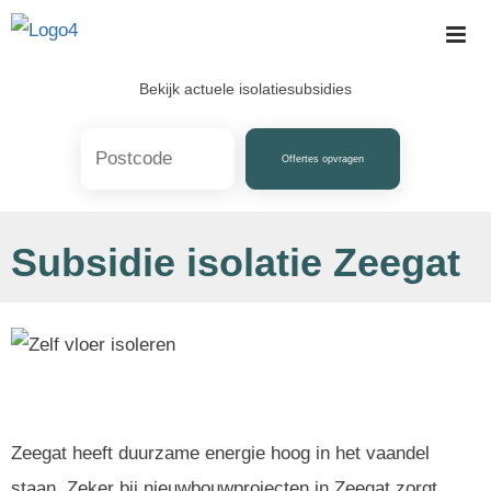
Skip
to
content
Bekijk actuele isolatiesubsidies
Offertes opvragen
Subsidie isolatie Zeegat
Zeegat heeft duurzame energie hoog in het vaandel
staan. Zeker bij nieuwbouwprojecten in Zeegat zorgt